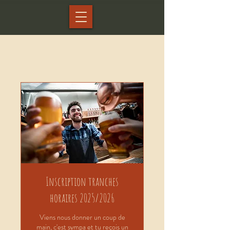
Inscription tranches
horaires 2025/2026
Viens nous donner un coup de
main, c'est sympa et tu reçois un