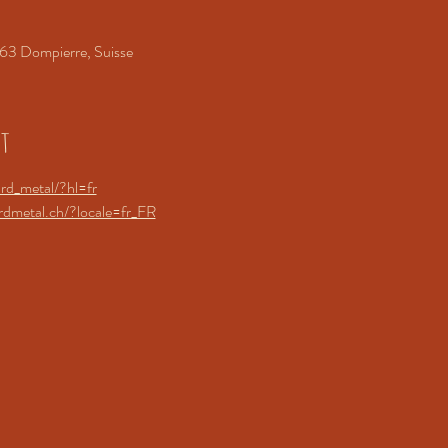
63 Dompierre, Suisse
nt
rd_metal/?hl=fr
dmetal.ch/?locale=fr_FR