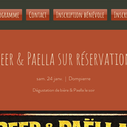
ogramme
Contact
Inscription bénévole
Inscr
eer & Paella sur réservati
sam. 24 janv.
  |  
Dompierre
Dégustation de bière & Paella le soir