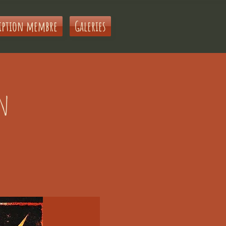
iption membre
Galeries
on