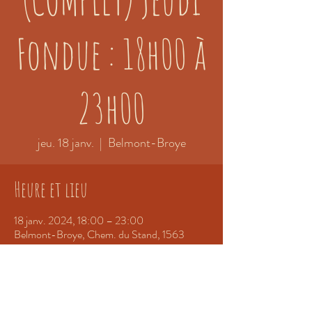
Fondue : 18h00 à
23h00
jeu. 18 janv.
  |  
Belmont-Broye
Heure et lieu
18 janv. 2024, 18:00 – 23:00
Belmont-Broye, Chem. du Stand, 1563
Belmont-Broye, Suisse