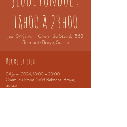
18h00 à 23h00
jeu. 04 janv.
  |  
Chem. du Stand, 1563
Belmont-Broye, Suisse
Heure et lieu
04 janv. 2024, 18:00 – 23:00
Chem. du Stand, 1563 Belmont-Broye,
Suisse
Partager cet événement