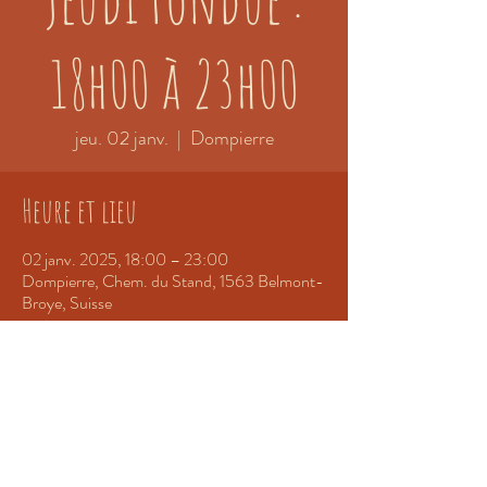
18h00 à 23h00
jeu. 02 janv.
  |  
Dompierre
Heure et lieu
02 janv. 2025, 18:00 – 23:00
Dompierre, Chem. du Stand, 1563 Belmont-
Broye, Suisse
Partager cet événement