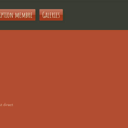
iption membre
Galeries
t direct