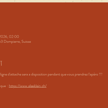
 2026, 02:00
63 Dompierre, Suisse
nt
 ligne d'attache sera a disposition pendant que vous prendrez l'apéro !!!
que  : 
https://www.alexklein.ch/