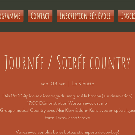
ogramme
Contact
Inscription bénévole
Inscr
Journée / Soirée country
ven. 03 avr.
  |  
La K'hutte
Dès 16:00 Apéro et démarrage du sanglier à la broche (sur réservation)
17:00 Démonstration Western avec cavalier
roupe musical Country avec Alex Klein & John Kunz avec en spécial gues
form Texas Jason Grove
Venez avec vos plus belles bottes et chapeau de cowboy!