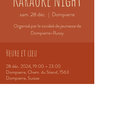
sam. 28 déc.
  |  
Dompierre
Organisé par la société de jeunesse de
Dompierre-Russy
Heure et lieu
28 déc. 2024, 19:00 – 23:00
Dompierre, Chem. du Stand, 1563
Dompierre, Suisse
Partager cet événement