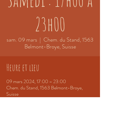
23h00
sam. 09 mars
  |  
Chem. du Stand, 1563
Belmont-Broye, Suisse
Heure et lieu
09 mars 2024, 17:00 – 23:00
Chem. du Stand, 1563 Belmont-Broye,
Suisse
Partager cet événement